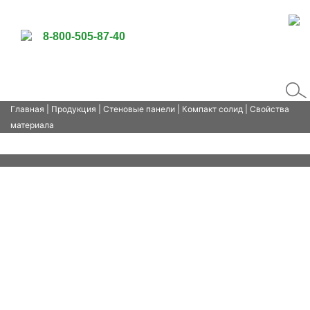
8-800-505-87-40
Главная
|
Продукция
|
Стеновые панели
|
Компакт солид
| Свойства
материала