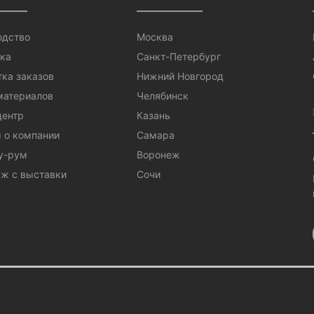
одство
Москва
ка
Санкт-Петербург
ка заказов
Нижний Новгород
материалов
Челябинск
центр
Казань
 о компании
Самара
у-рум
Воронеж
ж с выставки
Сочи