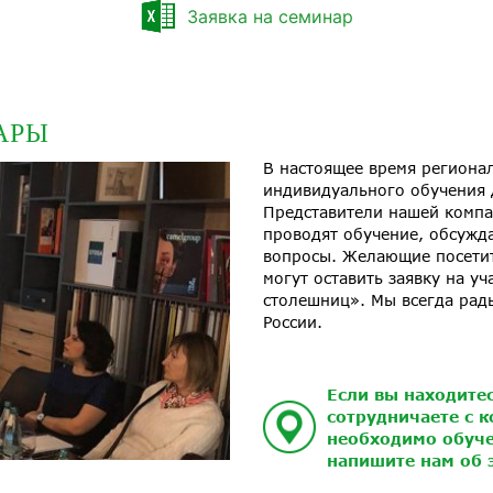
Заявка на семинар
АРЫ
В настоящее время региона
индивидуального обучения 
Представители нашей компа
проводят обучение, обсужда
вопросы. Желающие посетит
могут оставить заявку на у
столешниц». Мы всегда рад
России.
Если вы находитес
сотрудничаете с к
необходимо обуче
напишите нам об 