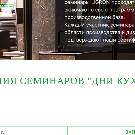
семинары LIGRON проходят
включают в свою программ
производственной базе.
Каждый участник семинара 
области производства и ди
подтверждают наши сертиф
НИЯ СЕМИНАРОВ "ДНИ К
г.
ЗАП