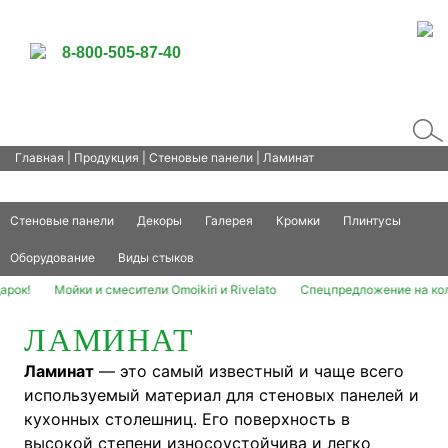
8-800-505-87-40
Главная
|
Продукция
|
Стеновые панели
| Ламинат
Стеновые панели
Декоры
Галерея
Кромки
Плинтусы
Оборудование
Виды стыков
йки и смесители Omoikiri и Rivelato
Спецпредложение на коллекцию Ли
ЛАМИНАТ
Ламинат
― это самый известный и чаще всего
используемый материал для стеновых панелей и
кухонных столешниц. Его поверхность в
высокой степени износоустойчива и легко