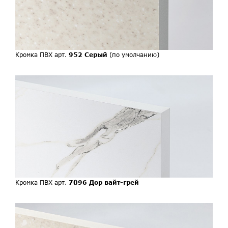
Кромка ПВХ арт.
952 Серый
(по умолчанию)
Кромка ПВХ арт.
7096 Дор вайт-грей