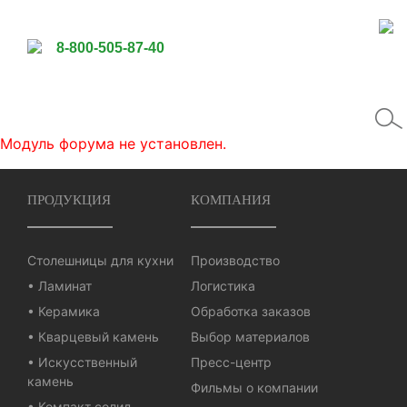
8-800-505-87-40
Модуль форума не установлен.
ПРОДУКЦИЯ
КОМПАНИЯ
Столешницы для кухни
Производство
• Ламинат
Логистика
• Керамика
Обработка заказов
• Кварцевый камень
Выбор материалов
• Искусственный
Пресс-центр
камень
Фильмы о компании
• Компакт солид