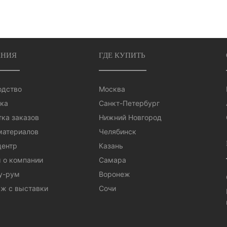
НИЯ
ГДЕ КУПИТЬ
одство
Москва
ка
Санкт-Петербург
ка заказов
Нижний Новгород
материалов
Челябинск
центр
Казань
 о компании
Самара
у-рум
Воронеж
ж с выставки
Сочи