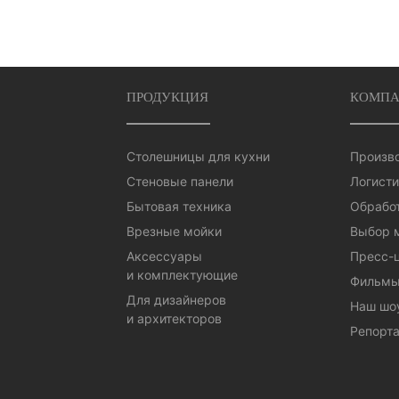
ПРОДУКЦИЯ
КОМПА
Столешницы для кухни
Произв
Стеновые панели
Логисти
Бытовая техника
Обработ
Врезные мойки
Выбор 
Аксессуары
Пресс-
и комплектующие
Фильмы
Для дизайнеров
Наш шо
и архитекторов
Репорта