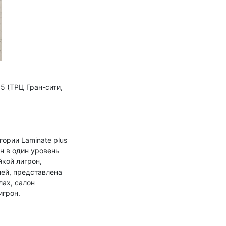
5 (ТРЦ Гран-сити,
гории Laminate plus
н в один уровень
йкой лигрон,
ей, представлена
лах, салон
игрон.